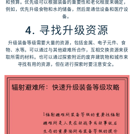
和预算。优先级可以根据装备的重要性和老化程度来确定，
例如，优先升级食物和水的储备，然后是通信设备和医疗设
备。
4. 寻找升级资源
升级装备等级需要大量的资源，包括金属、电子元件、食
物、水等。可以通过与其他避难所合作，互相交换资源来获
取所需的材料。也可以通过探索附近的废弃建筑物和城市来
寻找有用的资源，但在进行探索时要注意安全。