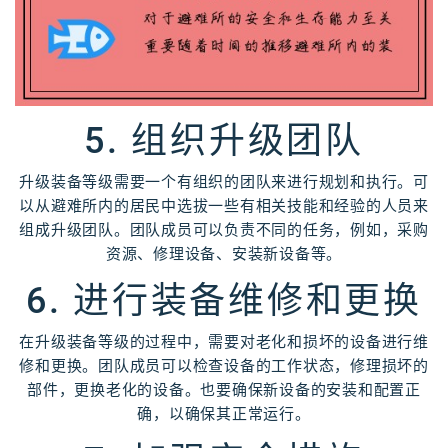
5. 组织升级团队
升级装备等级需要一个有组织的团队来进行规划和执行。可
以从避难所内的居民中选拔一些有相关技能和经验的人员来
组成升级团队。团队成员可以负责不同的任务，例如，采购
资源、修理设备、安装新设备等。
6. 进行装备维修和更换
在升级装备等级的过程中，需要对老化和损坏的设备进行维
修和更换。团队成员可以检查设备的工作状态，修理损坏的
部件，更换老化的设备。也要确保新设备的安装和配置正
确，以确保其正常运行。